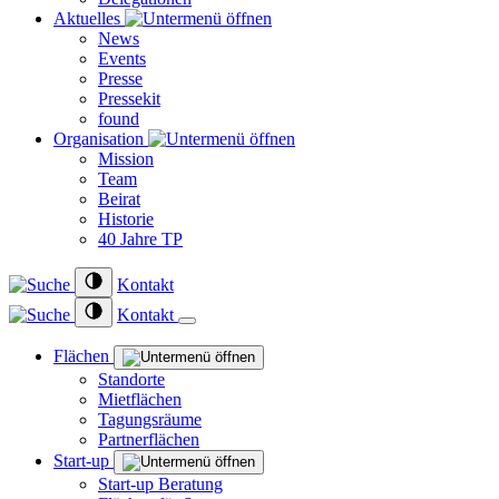
Aktuelles
News
Events
Presse
Pressekit
found
Organisation
Mission
Team
Beirat
Historie
40 Jahre TP
Kontakt
Kontakt
Flächen
Standorte
Mietflächen
Tagungsräume
Partnerflächen
Start-up
Start-up Beratung