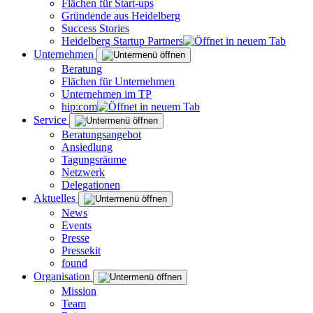
Flächen für Start-ups
Gründende aus Heidelberg
Success Stories
Heidelberg Startup Partners
Unternehmen
Beratung
Flächen für Unternehmen
Unternehmen im TP
hip:com
Service
Beratungsangebot
Ansiedlung
Tagungsräume
Netzwerk
Delegationen
Aktuelles
News
Events
Presse
Pressekit
found
Organisation
Mission
Team